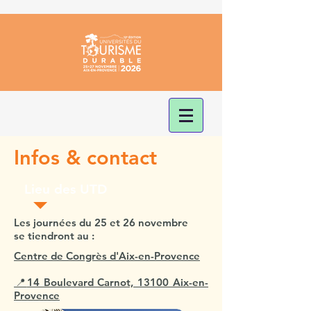
Infos & contact
Lieu des UTD
Les journées du 25 et 26 novembre
se tiendront au :
Centre de Congrès d'Aix-en-Provence
​📍
14 Boulevard Carnot, 13100 Aix-en-
Provence