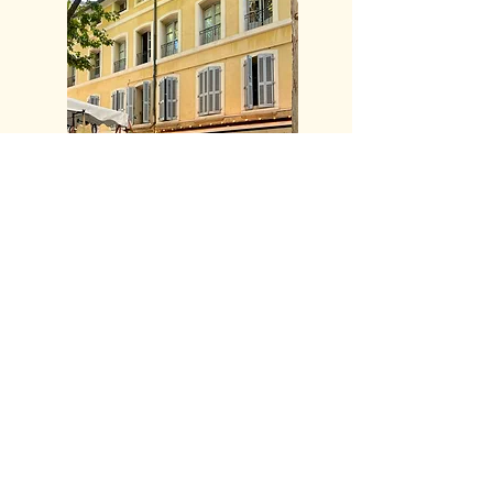
Accessibilité
Le Centre de Congrès est accessible aux
personnes à mobilité réduite
: rampe d'accès
extérieure et intérieure, ascenseur, places de
parking réservées.