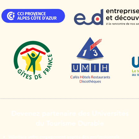
Devenez partenaire des Universités
du Tourisme Durable
Valorisez votre engagement auprès des professionnels