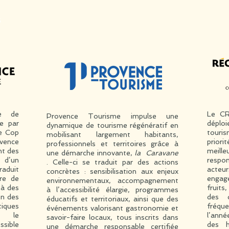
s
ue de
Le CR
Provence Tourisme impulse une
e par
déplo
dynamique de tourisme régénératif en
ne Cop
touri
mobilisant largement habitants,
ovence
prior
professionnels et territoires grâce à
nt des
meille
une démarche innovante,
la Caravane
 d’un
respo
. Celle-ci se traduit par des actions
raduit
acteu
concrètes : sensibilisation aux enjeux
tre de
engag
environnementaux, accompagnement
 à des
fruits
à l’accessibilité élargie, programmes
on des
des d
éducatifs et territoriaux, ainsi que des
ques
fréqu
événements valorisant gastronomie et
ue le
l’anné
savoir-faire locaux, tous inscrits dans
ssible
des h
une démarche responsable certifiée